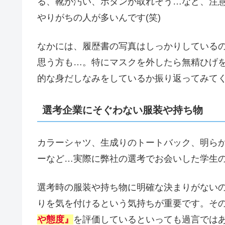
る、靴が汚い、ボタンが取れそう…など、注意
やりがちの人が多いんです(笑)
なかには、履歴書の写真はしっかりしている
思う方も…。特にマスクを外したら無精ひげ
的な身だしなみをしているか振り返ってみて
選考企業にそぐわない服装や持ち物
カラーシャツ、生成りのトートバック、明ら
ーなど…実際に弊社の選考でお会いした学生
選考時の服装や持ち物に明確な決まりがない
りを気を付けるという気持ちが重要です。そ
や態度』
を評価しているといっても過言では