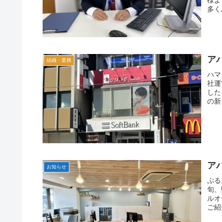
多く
ア
組織・業務
ハマ
社運
した
の新
ア
お知らせ
ぷる
旬、
ルオ
ご紹