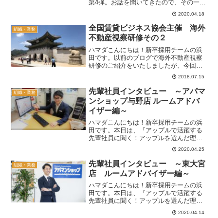
第4弾。お話を聞いてきたので、その一部
をご紹介します！先輩社員インタビュ
2020.04.18
ー ～大成店 ルームアドバイザー編～
本社ビル1Fにある大成店。見かけるとい
全国賃貸ビジネス協会主催 海外
組織・業務
つも笑顔の黒岡さん(*...
不動産視察研修その２
ハマダこんにちは！新卒採用チームの浜
田です。以前のブログで海外不動産視察
研修のご紹介をいたしましたが、今回は
第2弾！香港・韓国チームの模様をご紹介
2018.07.15
します！！全国賃貸ビジネス協会主催
海外不動産視察研修全国賃貸ビジネス協
先輩社員インタビュー ～アパマ
組織・業務
会主催(以下、全管協と...
ンショップ与野店 ルームアドバ
イザー編～
ハマダこんにちは！新卒採用チームの浜
田です。本日は、『アップルで活躍する
先輩社員に聞く！アップルを選んだ理
由』第5弾☆インタビューをしてきました
2020.04.25
ので、その一部をご紹介します！先輩社
員インタビュー ～与野店 ルームアド
先輩社員インタビュー ～東大宮
組織・業務
バイザー編～ハマダアップ...
店 ルームアドバイザー編～
ハマダこんにちは！新卒採用チームの浜
田です。本日は、『アップルで活躍する
先輩社員に聞く！アップルを選んだ理
由』第3弾☆インタビューをしてきました
2020.04.14
ので、その一部をご紹介します！先輩社