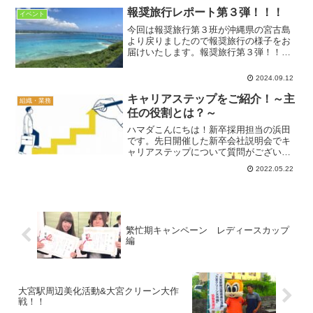
員インタビュー ～東大宮店 ルームア
報奨旅行レポート第３弾！！！
イベント
ドバイザー編～入社3年目...
今回は報奨旅行第３班が沖縄県の宮古島
より戻りましたので報奨旅行の様子をお
届けいたします。報奨旅行第３弾！！！
ターコイズブルーの海で有名な宮古
島！！宮古島ならではの魅力は、なんと
2024.09.12
いっても「美しい自然とゆっくり流れる
時間」！人の手が入っていない...
キャリアステップをご紹介！～主
組織・業務
任の役割とは？～
ハマダこんにちは！新卒採用担当の浜田
です。先日開催した新卒会社説明会でキ
ャリアステップについて質問がございま
した！やはり入社後、自分がどんな風に
2022.05.22
成長していけるのか、キャリアを身につ
けられるのか気になるところ。なので今
回は、一番最初のステップ...
繁忙期キャンペーン レディースカップ
編
大宮駅周辺美化活動&大宮クリーン大作
戦！！