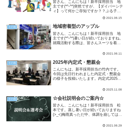
皆さん、こんにちは！新卒採用担当 地
主です(*^-^*)突然ですが、【ダイバーシテ
ィ】って何かご存知ですか？？ぷる子聞
いたことないな～。どういう意味なんで
2021.06.15
すか？ダイバーシティとは「多様性」雇
用の機会均等、多様な働き方を指す言葉
地域密着型のアップル
その他
です。もともと...
皆さん、こんにちは！新卒採用担当 地
主です(*^-^*)暑い日が続いておりますね。
就職活動する際は、皆さんスーツを着て
いると思うので、水分補給をしっかり行
って、体調崩さないようにしてください
2021.06.11
ね！ぷる太今日は当社の経営理念をご紹
介させていただ...
2025年内定式・懇親会
その他
こんにちは。新卒採用担当の竹内です。
今回は先日行われました内定式・懇親会
の様子を投稿いたします。内定式2025年
10月24日（金）内定式が行われました。9
月1日より株式会社アップルと株式会社ア
2025.11.08
ップル東京は事業を統合し、「株式会社
アップル」と...
☆会社説明会のご案内☆
その他
皆さん、こんにちは！新卒採用担当 松
本です。蒸し暑い日が続いておりますね
(>_<)梅雨真っただ中、体調を崩してはい
ませんか？皆さん、こんにちは！新卒採
用担当 地主です!(^^)!就活を頑張ってい
2021.06.29
る皆さんには、ぜひ体調管理に努めてい