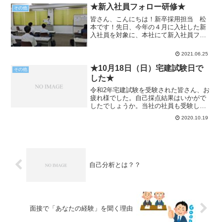
ただきたい...
★新入社員フォロー研修★
その他
皆さん、こんにちは！新卒採用担当 松
本です！先日、今年の４月に入社した新
入社員を対象に、本社にて新入社員フォ
ロー研修を行いました！ぷる太もう入社
して約３ケ月経ったんだね！みんなどう
2021.06.25
しているか、お互い気になるところだよ
ね(=ﾟωﾟ)ﾉ研修では...
★10月18日（日）宅建試験日で
その他
した★
令和2年宅建試験を受験された皆さん、お
疲れ様でした。自己採点結果はいかがで
したでしょうか。当社の社員も受験しま
して、自己採点で合格予想ラインを上回
2020.10.19
った結果の方も多数おりました。結果が
待ち遠しいですね♪宅建試験合格への第一
歩は試験を知ることで...
自己分析とは？？
面接で「あなたの経験」を聞く理由